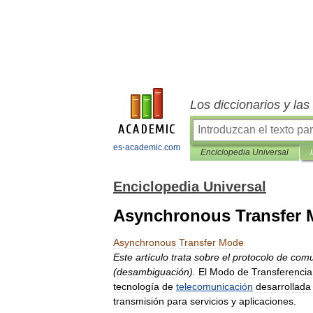
Los diccionarios y la
es-academic.com
Enciclopedia Universal
Enciclopedia Universal
Asynchronous Transfer
Asynchronous
Transfer
Mode
Este
artículo
trata
sobre
el
protocolo
de
comu
(
desambiguación
).
El
Modo
de
Transferencia
tecnología
de
telecomunicación
desarrollada
transmisión
para
servicios
y
aplicaciones
.