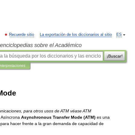
Recuerde sitio
La exportación de los diccionarios al sitio
ES
s enciclopedias sobre el Académico
¡Buscar!
interpretaciones
 Mode
nicaciones
,
para
otros
usos
de
ATM
véase
ATM
Asíncrona
Asynchronous
Transfer
Mode
(
ATM
)
es
una
para
hacer
frente
a
la
gran
demanda
de
capacidad
de