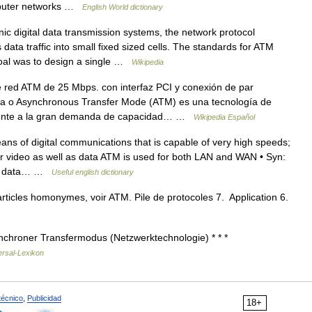
omputer networks …
English World dictionary
ic digital data transmission systems, the network protocol
a traffic into small fixed sized cells. The standards for ATM
goal was to design a single …
Wikipedia
 red ATM de 25 Mbps. con interfaz PCI y conexión de par
na o Asynchronous Transfer Mode (ATM) es una tecnología de
frente a la gran demanda de capacidad… …
Wikipedia Español
s of digital communications that is capable of very high speeds;
 or video as well as data ATM is used for both LAN and WAN • Syn:
n, ↑data… …
Useful english dictionary
rticles homonymes, voir ATM. Pile de protocoles 7. Application 6.
hroner Transfermodus (Netzwerktechnologie) * * *
ersal-Lexikon
técnico
,
Publicidad
18+